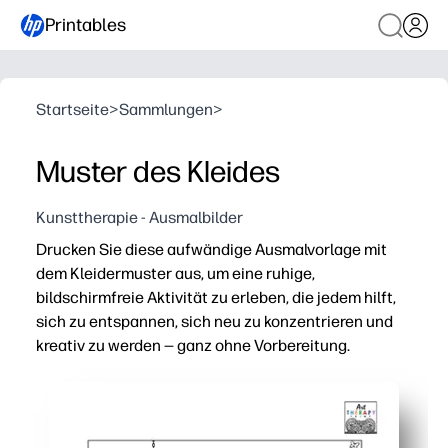
Printables
Startseite
>
Sammlungen
>
Muster des Kleides
Kunsttherapie - Ausmalbilder
Drucken Sie diese aufwändige Ausmalvorlage mit
dem Kleidermuster aus, um eine ruhige,
bildschirmfreie Aktivität zu erleben, die jedem hilft,
sich zu entspannen, sich neu zu konzentrieren und
kreativ zu werden — ganz ohne Vorbereitung.
Warum es funktioniert:
Keine Vorbereitung — einfach ausdrucken und ausmalen —
Detaillierte Muster fördern die Feinmotorik, den Fokus