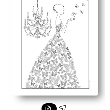
Vielseitig für jedes Alter — Buntstifte für kleine Hände, 
Das einseitige Schwarz-Weiß-Design spart Tinte und re