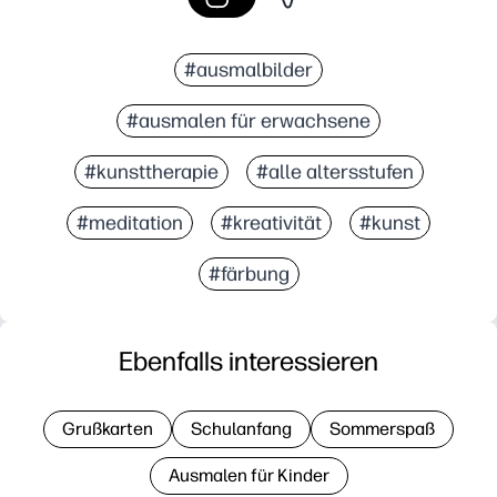
#ausmalbilder
#ausmalen für erwachsene
#kunsttherapie
#alle altersstufen
#meditation
#kreativität
#kunst
#färbung
Ebenfalls interessieren
Grußkarten
Schulanfang
Sommerspaß
Ausmalen für Kinder