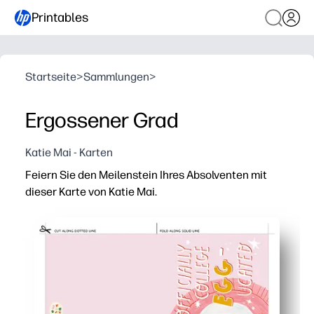
Printables
Startseite
>
Sammlungen
>
Ergossener Grad
Katie Mai - Karten
Feiern Sie den Meilenstein Ihres Absolventen mit
dieser Karte von Katie Mai.
Warum es funktioniert:
Druckfertig — einfach herunterladen, drucken, falten u
Lustiges Eierdesign sorgt für Lacher und Liebe — perfek
Flexibel für Zeremonien und Partys — leere Innenseite, 
Lebensretter in letzter Minute — erstellen Sie zu Hause