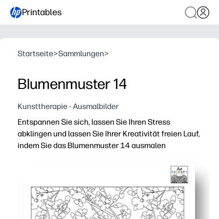
Printables
Startseite
>
Sammlungen
>
Blumenmuster 14
Kunsttherapie - Ausmalbilder
Entspannen Sie sich, lassen Sie Ihren Stress
abklingen und lassen Sie Ihrer Kreativität freien Lauf,
indem Sie das Blumenmuster 14 ausmalen
Warum es funktioniert:
Sie erhalten ein einseitiges Design ohne Vorbereitung 
Aufwendige Blumenmotive halten die Hände beschäftigt 
Perfekt für Anfänger, ruhige Kurven oder zum Entspanne
Die fertige Seite wird zu einer Karte, einem Dekor oder 