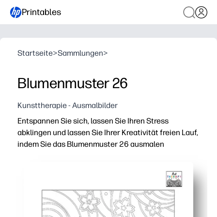
Printables
Startseite
>
Sammlungen
>
Blumenmuster 26
Kunsttherapie - Ausmalbilder
Entspannen Sie sich, lassen Sie Ihren Stress
abklingen und lassen Sie Ihrer Kreativität freien Lauf,
indem Sie das Blumenmuster 26 ausmalen
Warum es funktioniert:
Praktisches Drucken und Mitnehmen — einfach auf Druck
Integrierte Beruhigung — einfache Blumenwiederholung
Aufbau von Fähigkeiten für jedes Alter — übe Feinmoto
Flexibel für zu Hause oder im Unterricht — ideal für De