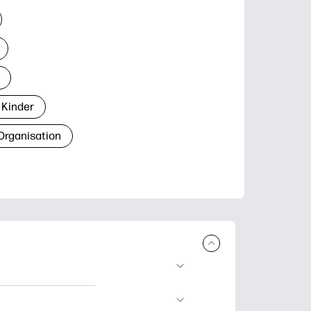
 Kinder
Organisation
den und
blätter zum Lernen,