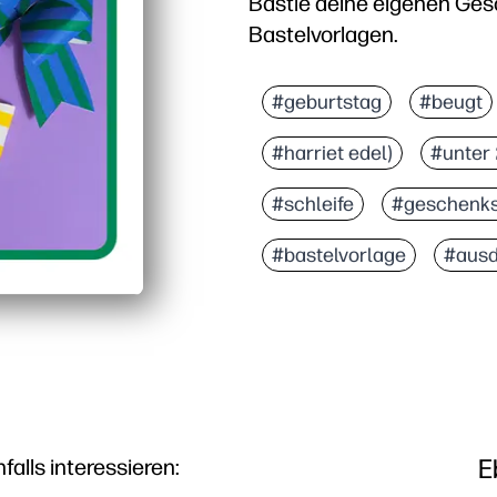
Bastle deine eigenen Ges
Bastelvorlagen.
#geburtstag
#beugt
#harriet edel)
#unter
#schleife
#geschenks
#bastelvorlage
#ausd
E
lls interessieren: