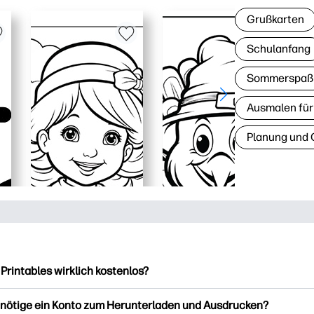
Grußkarten
Schulanfang
Sommerspaß
Ausmalen für
Planung und 
 Printables wirklich kostenlos?
intables bietet über 2.500 kostenlose Vorlagen zum Herunterla
enötige ein Konto zum Herunterladen und Ausdrucken?
ucken. Entdecken Sie beliebte Vorlagen, unterhaltsame Arbeits