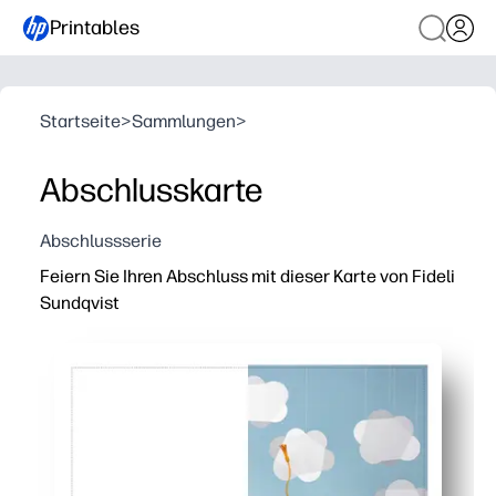
Printables
Startseite
>
Sammlungen
>
Abschlusskarte
Abschlussserie
Feiern Sie Ihren Abschluss mit dieser Karte von Fideli
Sundqvist
Warum es funktioniert:
Sie können in wenigen Minuten zu Hause drucken — kei
Sie benötigen keine Vorbereitung — drucken, falten und
Sie erhalten einen mutigen, von Künstlern entworfenen 
Sie können jedes einzelne personalisieren und Extras f