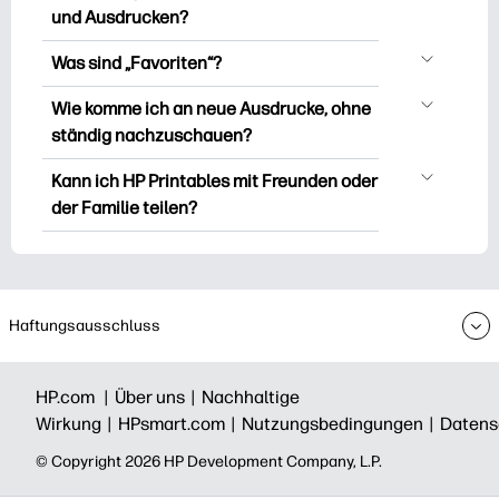
kostenlose Vorlagen zum Herunterladen
und Ausdrucken?
und Ausdrucken. Entdecken Sie beliebte
Sie können es erkunden und drucken,
Vorlagen, unterhaltsame Arbeitsblätter
Was sind „Favoriten“?
ohne ein Konto zu erstellen. Aber wenn
zum Lernen, Bastelideen und Karten für
Favourites is Ihr persönlicher Vorrat an
Sie sich anmelden, können Sie Ihre
Wie komme ich an neue Ausdrucke, ohne
besondere Anlässe, Planer, Kalender und
Lieblingsausdrucken. Wenn Sie eine
Lieblingsdrucke speichern und sie ganz
ständig nachzuschauen?
vieles mehr.
bestimmte Druckversion mit einem
einfach unter „Favoriten“ finden. Bei
Sie können den HP Printables-
Lesesymbol versehen oder speichern
Kann ich HP Printables mit Freunden oder
einigen Premium-Sammlungen werden
Newsletter
abonnieren
, um
möchten, klicken Sie einfach auf das
der Familie teilen?
Sie möglicherweise aufgefordert, den
Benachrichtigungen über neue
Herzsymbol in der oberen rechten Ecke
Printables-Newsletter zu abonnieren,
Ja, du kannst es für den persönlichen
Druckvorlagen zu erhalten (damit Sie
des Vorschaubilds.
bevor Sie ihn herunterladen/drucken.
Gebrauch teilen — denn die Freude
weniger Zeit mit der Suche und mehr Zeit
vergeht, wenn man sie teilt. This HP
mit der Arbeit verbringen können).
Printables-newsletter can also share
Haftungsausschluss
and invite to subscribe.
HP.com |
Über uns |
Nachhaltige
Wirkung |
HPsmart.com |
Nutzungsbedingungen |
Datens
©️ Copyright 2026 HP Development Company, L.P.