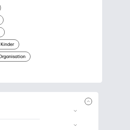
 Kinder
Organisation
den und
blätter zum Lernen,