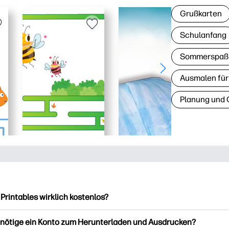
Grußkarten
Schulanfang
Sommerspaß
Ausmalen für
Planung und 
 Printables wirklich kostenlos?
intables bietet über 2.500 kostenlose Vorlagen zum Herunterla
enötige ein Konto zum Herunterladen und Ausdrucken?
ucken. Entdecken Sie beliebte Vorlagen, unterhaltsame Arbeits