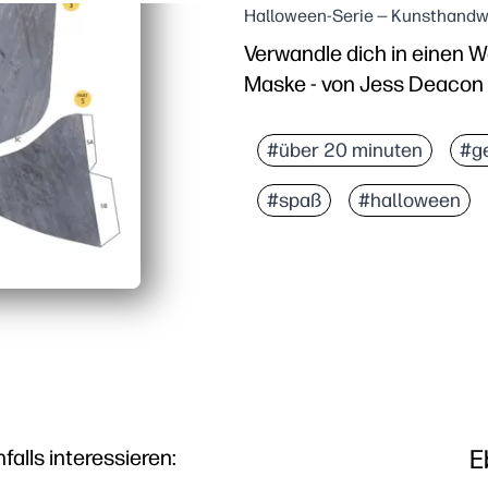
Halloween-Serie — Kunsthandw
Verwandle dich in einen W
Maske - von Jess Deacon
#über 20 minuten
#g
#spaß
#halloween
E
lls interessieren: