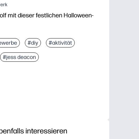
erk
olf mit dieser festlichen Halloween-
ewerbe
#diy
#aktivität
#jess deacon
benfalls interessieren