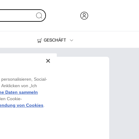
GESCHÄFT
Tinte, Toner und Papier
Drucker
personalisieren, Social-
 Anklicken von „Ich
he Daten sammeln
den Cookie-
endung von Cookies
.
lf-Maske