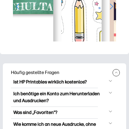
Häufig gestellte Fragen
Ist HP Printables wirklich kostenlos?
HP Printables bietet über 2.500
Ich benötige ein Konto zum Herunterladen
kostenlose Vorlagen zum Herunterladen
und Ausdrucken?
und Ausdrucken. Entdecken Sie beliebte
Sie können es erkunden und drucken,
Vorlagen, unterhaltsame Arbeitsblätter
Was sind „Favoriten“?
ohne ein Konto zu erstellen. Aber wenn
zum Lernen, Bastelideen und Karten für
Favourites is Ihr persönlicher Vorrat an
Sie sich anmelden, können Sie Ihre
Wie komme ich an neue Ausdrucke, ohne
besondere Anlässe, Planer, Kalender und
Lieblingsausdrucken. Wenn Sie eine