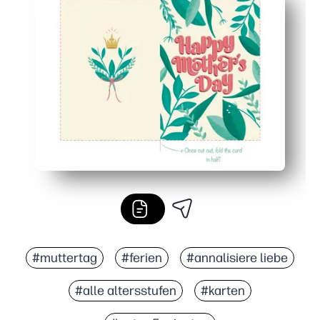
Das ausgefeilte Kunstwerk von Annalise Loe verleiht Ih
Viel Platz im Inneren für eine persönliche Notiz, eine 
Perfekt für Eltern und Lehrer — es ist einfach, ein ode
#muttertag
#ferien
#annalisiere liebe
#alle altersstufen
#karten