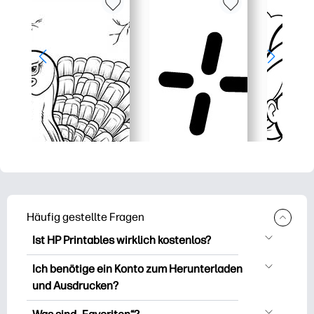
Häufig gestellte Fragen
Ist HP Printables wirklich kostenlos?
HP Printables bietet über 2.500
Ich benötige ein Konto zum Herunterladen
kostenlose Vorlagen zum Herunterladen
und Ausdrucken?
und Ausdrucken. Entdecken Sie beliebte
Sie können es erkunden und drucken,
Vorlagen, unterhaltsame Arbeitsblätter