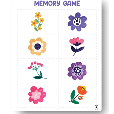
Fesselnde Kunst — leuchtende Blumen laden zum Spielen
Aufbau von Fähigkeiten — fördert das Gedächtnis, die
Flexibler Spielspaß — kann zu Hause, im Center oder au