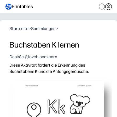
Printables
Startseite
>
Sammlungen
>
Buchstaben K lernen
Desirée @lovebloomlearn
Diese Aktivität fördert die Erkennung des
Buchstabens K und die Anfangsgeräusche.
Warum es funktioniert:
Drucken und loslegen — Sie können es in Sekundenschne
Ihr Kind verbindet den /k/-Sound mit vertrauten Bilder
Geführte Zeilen zum Nachzeichnen und Schreiben helfen
Schnelle, kleine Aufgaben sorgen für eine hohe Aufmer