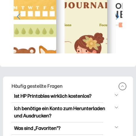
Häufig gestellte Fragen
Ist HP Printables wirklich kostenlos?
HP Printables bietet über 2.500
Ich benötige ein Konto zum Herunterladen
kostenlose Vorlagen zum Herunterladen
und Ausdrucken?
und Ausdrucken. Entdecken Sie beliebte
Sie können es erkunden und drucken,
Vorlagen, unterhaltsame Arbeitsblätter
Was sind „Favoriten“?
ohne ein Konto zu erstellen. Aber wenn
zum Lernen, Bastelideen und Karten für