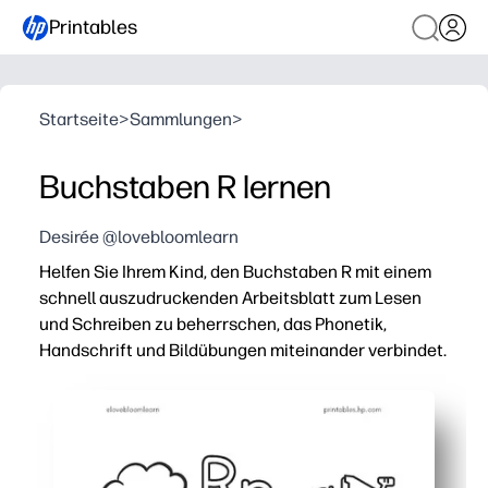
Printables
Startseite
>
Sammlungen
>
Buchstaben R lernen
Desirée @lovebloomlearn
Helfen Sie Ihrem Kind, den Buchstaben R mit einem
schnell auszudruckenden Arbeitsblatt zum Lesen
und Schreiben zu beherrschen, das Phonetik,
Handschrift und Bildübungen miteinander verbindet.
Warum es funktioniert:
Keine Vorbereitung — einfach ausdrucken und los geht's
Baut die Erkennung von Groß- und Kleinbuchstaben R mi
Stärkt die Geräuschwahrnehmung am Anfang, indem R B