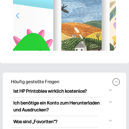
Häufig gestellte Fragen
Ist HP Printables wirklich kostenlos?
HP Printables bietet über 2.500
Ich benötige ein Konto zum Herunterladen
kostenlose Vorlagen zum Herunterladen
und Ausdrucken?
und Ausdrucken. Entdecken Sie beliebte
Sie können es erkunden und drucken,
Vorlagen, unterhaltsame Arbeitsblätter
Was sind „Favoriten“?
ohne ein Konto zu erstellen. Aber wenn
zum Lernen, Bastelideen und Karten für