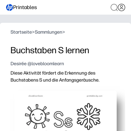
Printables
Startseite
>
Sammlungen
>
Buchstaben S lernen
Desirée @lovebloomlearn
Diese Aktivität fördert die Erkennung des
Buchstabens S und die Anfangsgeräusche.
Warum es funktioniert:
Sie können bequem drucken und loslegen — keine Vorber
Du hilfst Kindern, Laute mit Buchstaben zu verknüpfen,
Das Nachzeichnen und Schreiben von S fördert die Fei
Sie können es für Center, kleine Gruppen, Hausaufgab