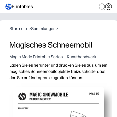
Printables
Startseite
>
Sammlungen
>
Magisches Schneemobil
Magic Made Printable Series — Kunsthandwerk
Laden Sie es herunter und drucken Sie es aus, um ein
magisches Schneemobilobjektiv freizuschalten, auf
das Sie auf Instagram zugreifen können.
Warum es funktioniert:
Du erhältst eine Aktivität ohne Vorbereitung — einfach 
Kinder tauchen ein in das AR-Spiel — sie bewegen sich,
Perfekt für zu Hause oder im Klassenzimmer — eine sc
Ein Blatt, große Wirkung — einfach zu teilen, zu wiederh