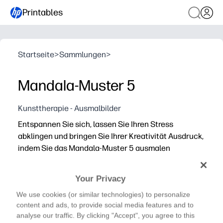
Printables
Startseite
>
Sammlungen
>
Mandala-Muster 5
Kunsttherapie - Ausmalbilder
Entspannen Sie sich, lassen Sie Ihren Stress
abklingen und bringen Sie Ihrer Kreativität Ausdruck,
indem Sie das Mandala-Muster 5 ausmalen
Warum es funktioniert:
Sie können in Sekundenschnelle drucken - keine Vorbere
Your Privacy
Komplizierte Linien laden zu Konzentration und Achtsamk
We use cookies (or similar technologies) to personalize
Sie können es zu Hause, im Unterricht oder nach der Sc
content and ads, to provide social media features and to
Es funktioniert mit Stiften, Markern oder Gelschreibern
analyse our traffic. By clicking "Accept", you agree to this