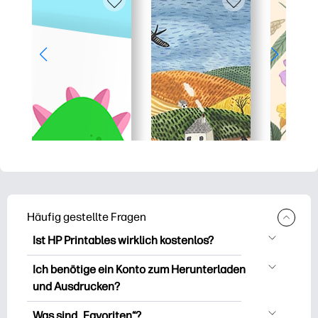
Häufig gestellte Fragen
Ist HP Printables wirklich kostenlos?
HP Printables bietet über 2.500
Ich benötige ein Konto zum Herunterladen
kostenlose Vorlagen zum Herunterladen
und Ausdrucken?
und Ausdrucken. Entdecken Sie beliebte
Sie können es erkunden und drucken,
Vorlagen, unterhaltsame Arbeitsblätter
Was sind „Favoriten“?