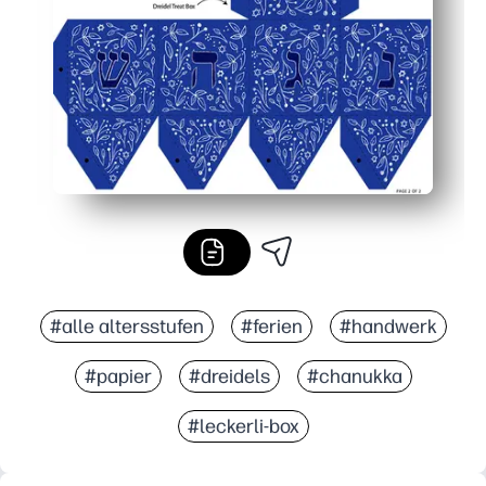
Budgetfreundlich und übersichtlich — verwenden Sie die 
#alle altersstufen
#ferien
#handwerk
#papier
#dreidels
#chanukka
#leckerli-box