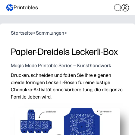
Printables
Startseite
>
Sammlungen
>
Papier-Dreidels Leckerli-Box
Magic Made Printable Series — Kunsthandwerk
Drucken, schneiden und falten Sie Ihre eigenen
dreidelförmigen Leckerli-Boxen für eine lustige
Chanukka-Aktivität ohne Vorbereitung, die die ganze
Familie lieben wird.
Warum es funktioniert:
In wenigen Minuten fertig — einfach auf Karton drucken,
Fesselt Kinder beim Basteln und trainiert gleichzeitig 
Perfekt für Feierlichkeiten im Klassenzimmer, als Par