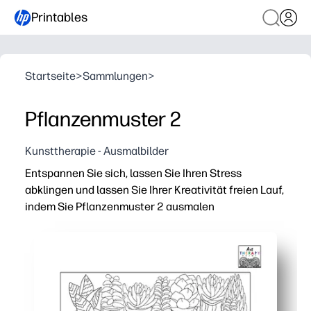
Printables
Startseite
>
Sammlungen
>
Pflanzenmuster 2
Kunsttherapie - Ausmalbilder
Entspannen Sie sich, lassen Sie Ihren Stress
abklingen und lassen Sie Ihrer Kreativität freien Lauf,
indem Sie Pflanzenmuster 2 ausmalen
Warum es funktioniert:
Drucken und loslegen ohne Vorbereitung — beruhigen S
Bildschirmlose Interaktion — Blattmuster helfen dabei,
Passt in jede Umgebung — ideal für ruhige Ecken, Mülle
Jederzeit nachdrucken — erstellen Sie Kursgruppen, 