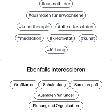
#ausmalbilder
#ausmalen für erwachsene
#kunsttherapie
#alle altersstufen
#meditation
#kreativität
#kunst
#färbung
Ebenfalls interessieren
Grußkarten
Schulanfang
Sommerspaß
Ausmalen für Kinder
Planung und Organisation