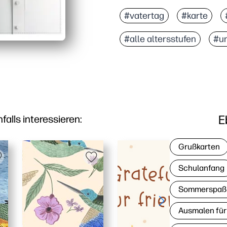
#vatertag
#karte
#alle altersstufen
#un
E
lls interessieren:
Grußkarten
Schulanfang
Sommerspaß
Ausmalen für