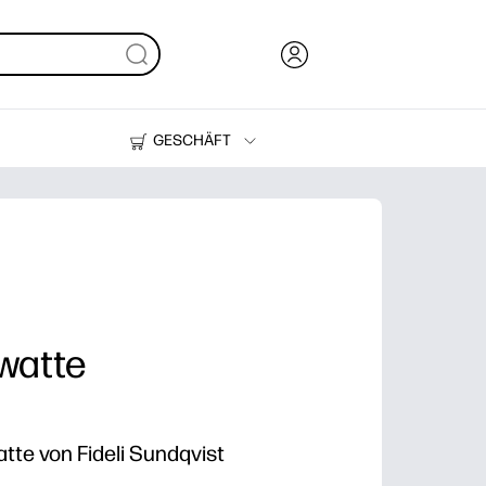
GESCHÄFT
Tinte, Toner und Papier
Drucker
watte
tte von Fideli Sundqvist