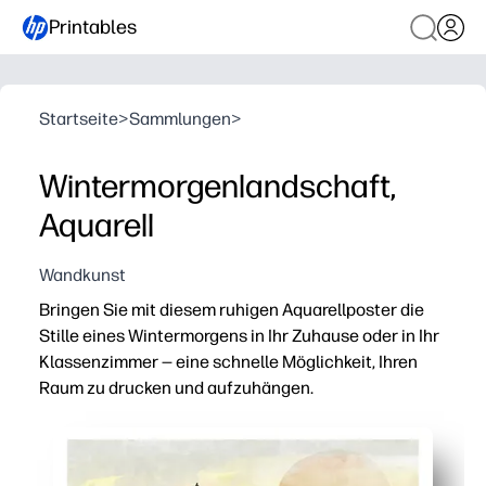
Printables
Startseite
>
Sammlungen
>
Wintermorgenlandschaft,
Aquarell
Wandkunst
Bringen Sie mit diesem ruhigen Aquarellposter die
Stille eines Wintermorgens in Ihr Zuhause oder in Ihr
Klassenzimmer — eine schnelle Möglichkeit, Ihren
Raum zu drucken und aufzuhängen.
Warum es funktioniert:
Drucken Sie in wenigen Minuten — keine Vorbereitung, L
Schafft einen ruhigen, saisonalen Mittelpunkt, der Kinde