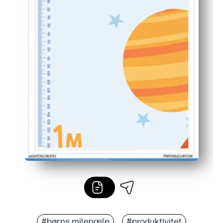
#børns milepæle
#produktivitet