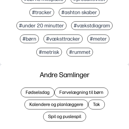
#tracker
#ashton skaber
#under 20 minutter
#vækstdiagram
#børn
#væksttracker
#meter
#metrisk
#rummet
Andre Samlinger
Fødselsdag
Farvelægning til børn
Kalendere og planlæggere
Tak
Spil og puslespil