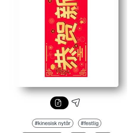
#kinesisk nytår
#festlig