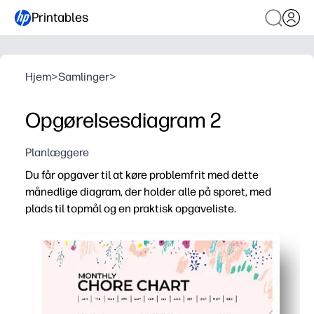
Printables
Hjem
>
Samlinger
>
Opgørelsesdiagram 2
Planlæggere
Du får opgaver til at køre problemfrit med dette
månedlige diagram, der holder alle på sporet, med
plads til topmål og en praktisk opgaveliste.
Hvorfor det virker:
Udskriv og gå - ingen forberedelse kræves, bare tilføj na
Månedligt øjebliksbillede holder forventningerne klare, 
Topmålsafsnittet hjælper dig med at prioritere og opbyg
Indbygget opgaveliste registrerer ekstraudstyr, så du 