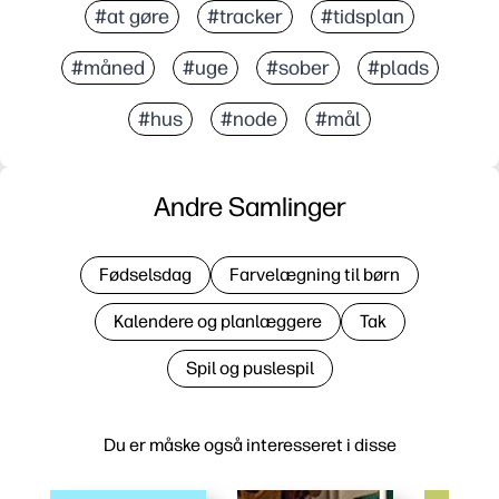
#at gøre
#tracker
#tidsplan
#måned
#uge
#sober
#plads
#hus
#node
#mål
Andre Samlinger
Fødselsdag
Farvelægning til børn
Kalendere og planlæggere
Tak
Spil og puslespil
Du er måske også interesseret i disse