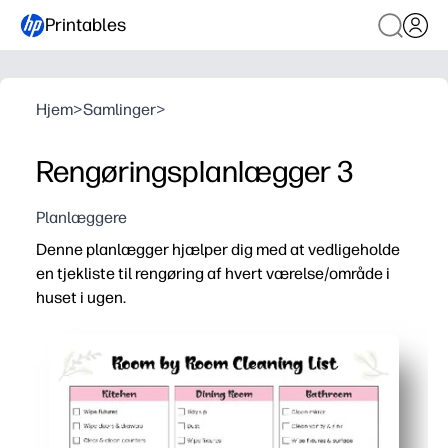
Printables
Hjem
>
Samlinger
>
Rengøringsplanlægger 3
Planlæggere
Denne planlægger hjælper dig med at vedligeholde
en tjekliste til rengøring af hvert værelse/område i
huset i ugen.
Hvorfor det virker:
Print-and-go-layout - ingen forberedelse eller opsætning
Room-for-rum-sektioner holder opgaverne klare og håndt
Afkrydsningsfelter og en ugentlig visning motiverer hel
Genanvendeligt format sparer tid - tag et foto eller genu