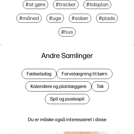
#at gøre
#tracker
#tidsplan
#måned
#uge
#sober
#plads
#hus
Andre Samlinger
Fødselsdag
Farvelægning til børn
Kalendere og planlæggere
Tak
Spil og puslespil
Du er måske også interesseret i disse