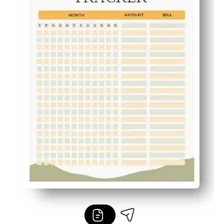
Familieklar - læg den på køleskabet eller læg den i et bin