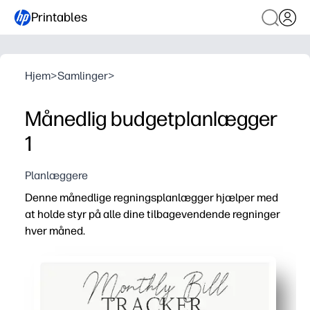
Printables
Hjem
>
Samlinger
>
Månedlig budgetplanlægger
1
Planlæggere
Denne månedlige regningsplanlægger hjælper med
at holde styr på alle dine tilbagevendende regninger
hver måned.
Hvorfor det virker:
Print-and-go-bekvemmelighed - klart layout med mellemru
Se alt på ét sted - angiv hver tilbagevendende regning
Hold dig til tidsplanen - afkryds betalinger og spor bek