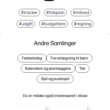
#tracker
#tidsplan
#måned
#udgift
#budgettere
#regning
Andre Samlinger
Fødselsdag
Farvelægning til børn
Kalendere og planlæggere
Tak
Spil og puslespil
Du er måske også interesseret i disse