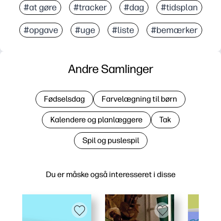
#at gøre
#tracker
#dag
#tidsplan
#opgave
#uge
#liste
#bemærker
Andre Samlinger
Fødselsdag
Farvelægning til børn
Kalendere og planlæggere
Tak
Spil og puslespil
Du er måske også interesseret i disse