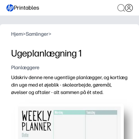
Printables
Hjem
>
Samlinger
>
Ugeplanlægning 1
Planlæggere
Udskriv denne rene ugentlige planlægger, og kortlæg
din uge med et øjeblik - skolearbejde, gøremål,
øvelser og aftaler - alt sammen på ét sted.
Hvorfor det virker:
Bekvemmelighed uden forberedelse - bare udskriv, post 
Rødfrit layout - rummelige kasser gør opgaver og forf
Øger uafhængighed - hjælper børn med at opbygge tidss
Fleksibelt design - brug det til lektier, måltider, gøremål,