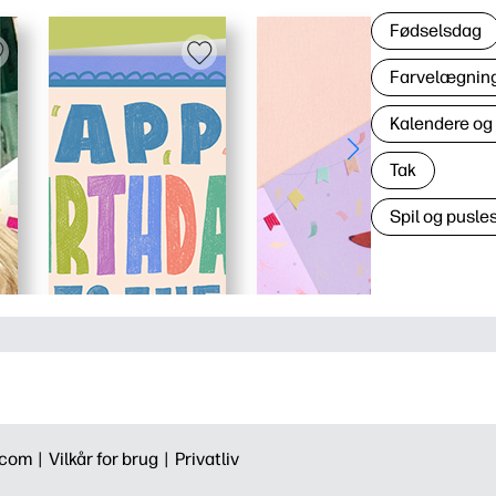
Fødselsdag
Farvelægning 
Kalendere og
Tak
Spil og pusles
.com |
Vilkår for brug |
Privatliv