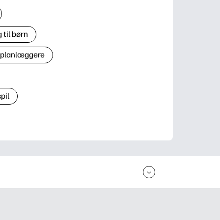
til børn
 planlæggere
pil