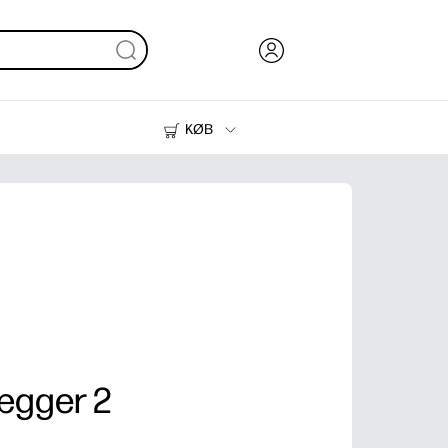
KØB
Blæk, Toner og Papir
Printere
ægger 2