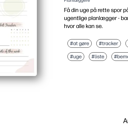
Planlæggere
Få din uge på rette spor 
ugentlige planlægger - bar
hvor alle kan se.
Hvorfor det virker:
Opsætning uden forberede
#at gøre
#tracker
Klar ugentlig visning - 
#uge
#liste
#bem
Opbygger uafhængighed - 
Fleksibel til hjemmet el
A