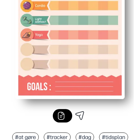
#at gøre
#tracker
#dag
#tidsplan