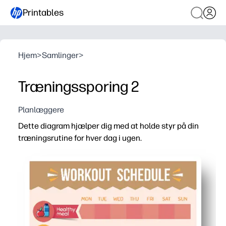
Printables
Hjem
>
Samlinger
>
Træningssporing 2
Planlæggere
Dette diagram hjælper dig med at holde styr på din
træningsrutine for hver dag i ugen.
Hvorfor det virker:
Print-and-go-format - start sporing i dag med nul opsæt
Ugentligt øjebliksbillede holder dig motiveret og ansvarli
Børnevenlige afkrydsningsfelter og målområder lader hele
Fleksible sektioner til cardio, styrke og noter passer ti