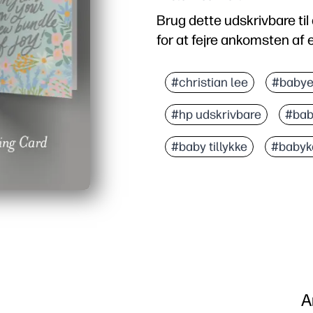
Brug dette udskrivbare til a
for at fejre ankomsten af 
Hvorfor det virker:
Udskriv, klip og halvfold
#christian lee
#babye
Kunstnerdesignet Thimbl
#hp udskrivbare
#bab
Standard 5x7 størrelse -
Tomt interiør - du perso
#baby tillykke
#babyk
A