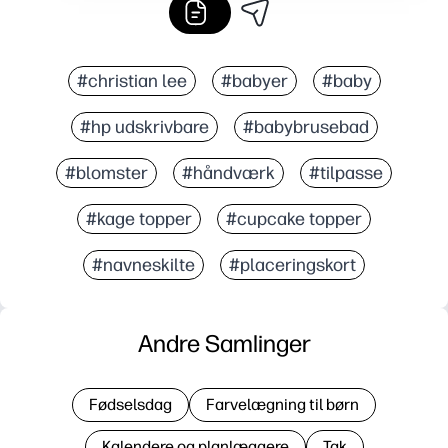
#christian lee
#babyer
#baby
#hp udskrivbare
#babybrusebad
#blomster
#håndværk
#tilpasse
#kage topper
#cupcake topper
#navneskilte
#placeringskort
Andre Samlinger
Fødselsdag
Farvelægning til børn
Kalendere og planlæggere
Tak