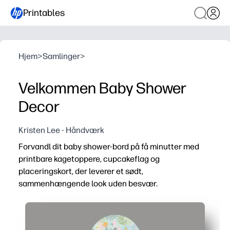
Printables
Hjem
>
Samlinger
>
Velkommen Baby Shower
Decor
Kristen Lee - Håndværk
Forvandl dit baby shower-bord på få minutter med
printbare kagetoppere, cupcakeflag og
placeringskort, der leverer et sødt,
sammenhængende look uden besvær.
Hvorfor det virker:
Opsætning uden forberedelse - udskriv derhjemme, skær 
Hurtige, idiotsikre trin - fold placeringskortene i to og