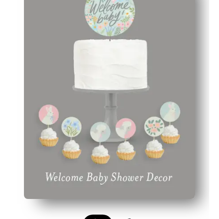
Sammenhængende stil - matchende stykker binder kager
Personligt touch - tilføj navne eller beskeder til place