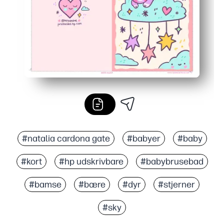
#natalia cardona gate
#babyer
#baby
#kort
#hp udskrivbare
#babybrusebad
#bamse
#bære
#dyr
#stjerner
#sky