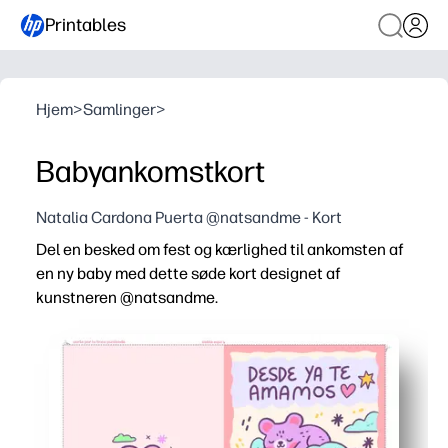
Printables
Hjem
>
Samlinger
>
Babyankomstkort
Natalia Cardona Puerta @natsandme - Kort
Del en besked om fest og kærlighed til ankomsten af
en ny baby med dette søde kort designet af
kunstneren @natsandme.
Hvorfor det virker:
Udskriv, fold og underskriv i minutter - perfekt, når du ha
Kunstnerformet illustration tilføjer varme og charme - d
Blank inderside for inderlige beskeder - tilpas til kom
Designet til nem hjemmeudskrivning - fungerer med stan