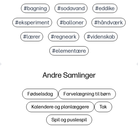
#bagning
#sodavand
#eddike
#eksperiment
#balloner
#håndværk
#lærer
#regneark
#videnskab
#elementære
Andre Samlinger
Fødselsdag
Farvelægning til børn
Kalendere og planlæggere
Tak
Spil og puslespil