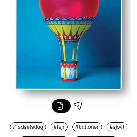
#fødselsdag
#fejr
#balloner
#sjovt