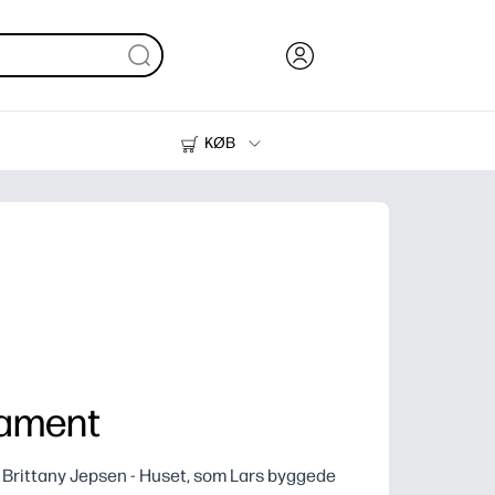
KØB
Blæk, Toner og Papir
Printere
nament
 Brittany Jepsen - Huset, som Lars byggede