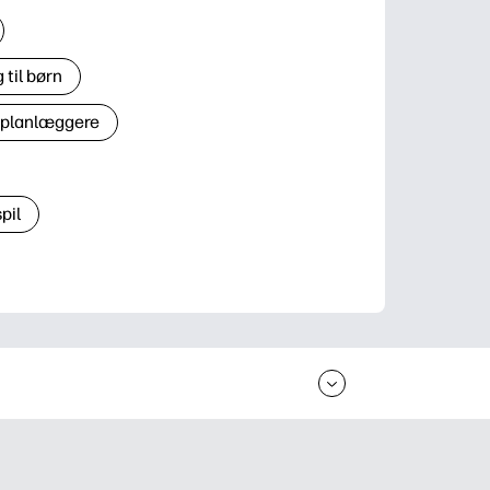
til børn
 planlæggere
pil