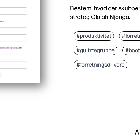
Bestem, hvad der skubbe
strateg Olalah Njenga.
#produktivitet
#forret
#gultrægruppe
#boot
#forretningsdrivere
A