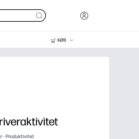
KØB
Blæk, Toner og Papir
Printere
veraktivitet
- Produktivitet