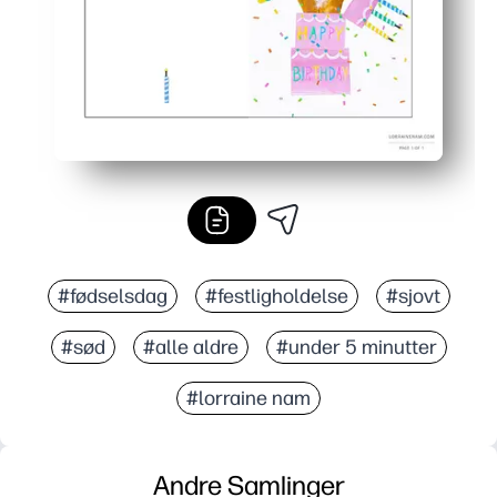
#fødselsdag
#festligholdelse
#sjovt
#sød
#alle aldre
#under 5 minutter
#lorraine nam
Andre Samlinger