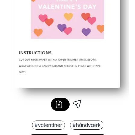
#valentiner
#håndværk