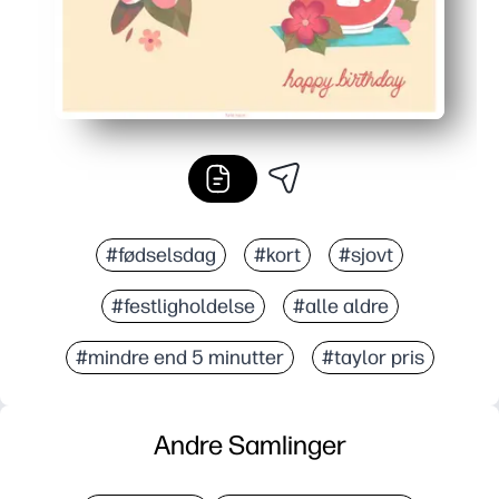
#fødselsdag
#kort
#sjovt
#festligholdelse
#alle aldre
#mindre end 5 minutter
#taylor pris
Andre Samlinger