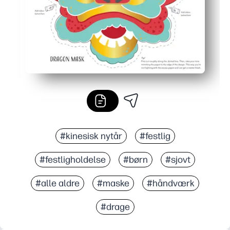
#kinesisk nytår
#festlig
#festligholdelse
#børn
#sjovt
#alle aldre
#maske
#håndværk
#drage