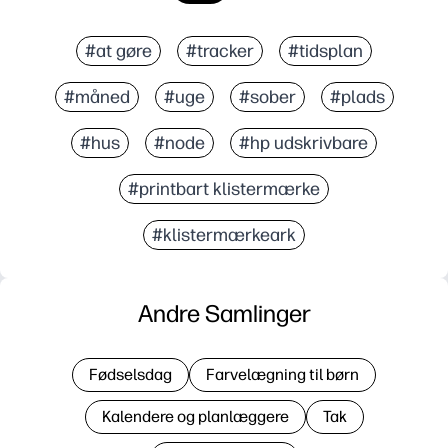
#at gøre
#tracker
#tidsplan
#måned
#uge
#sober
#plads
#hus
#node
#hp udskrivbare
#printbart klistermærke
#klistermærkeark
Andre Samlinger
Fødselsdag
Farvelægning til børn
Kalendere og planlæggere
Tak