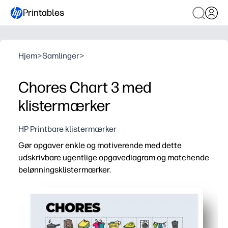
Printables
Hjem
>
Samlinger
>
Chores Chart 3 med
klistermærker
HP Printbare klistermærker
Gør opgaver enkle og motiverende med dette
udskrivbare ugentlige opgavediagram og matchende
belønningsklistermærker.
Hvorfor det virker:
Opsætning uden forberedelse - du skal bare udskrive, 
Holder børnene engagerede - farverige ikoner forvandler 
Bygger konsekvente rutiner - et klart ugentligt gitter v