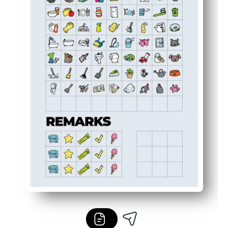
Sporer fremskridt og ros - brug notesektionen til dine p