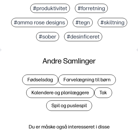
#produktivitet
#forretning
#amma rose designs
#tegn
#skiltning
#sober
#desinficeret
Andre Samlinger
Fødselsdag
Farvelægning til børn
Kalendere og planlæggere
Tak
Spil og puslespil
Du er måske også interesseret i disse