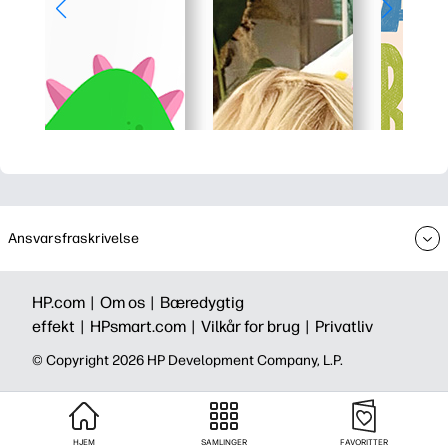
Ansvarsfraskrivelse
HP.com |
Om os |
Bæredygtig
effekt |
HPsmart.com |
Vilkår for brug |
Privatliv
©️ Copyright 2026 HP Development Company, L.P.
HJEM
SAMLINGER
FAVORITTER