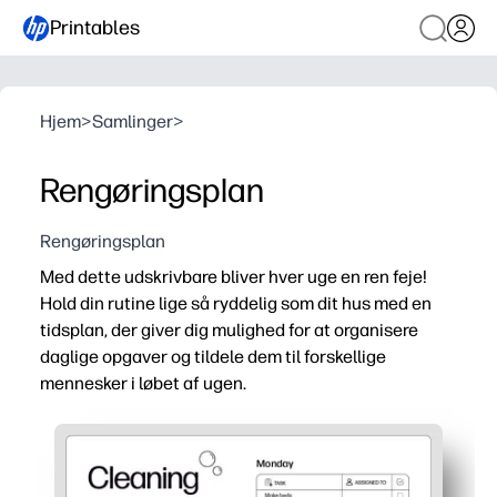
Printables
Hjem
>
Samlinger
>
Rengøringsplan
Rengøringsplan
Med dette udskrivbare bliver hver uge en ren feje!
Hold din rutine lige så ryddelig som dit hus med en
tidsplan, der giver dig mulighed for at organisere
daglige opgaver og tildele dem til forskellige
mennesker i løbet af ugen.
Hvorfor det virker:
Bare udskriv og post - opsætning uden forberedelse, du 
Tildel pligter efter person og dag - klare forventninger