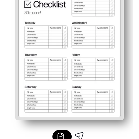
Børnevenligt layout øger buy-in - afkrydsningsfelter gø
Fleksibel og genanvendelig - sæt i en arkbeskytter til tø