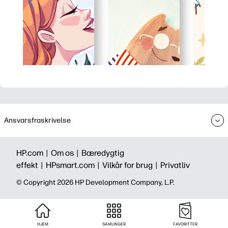
Ansvarsfraskrivelse
HP.com |
Om os |
Bæredygtig
effekt |
HPsmart.com |
Vilkår for brug |
Privatliv
©️ Copyright 2026 HP Development Company, L.P.
HJEM
SAMLINGER
FAVORITTER