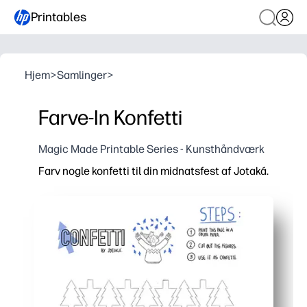
Printables
Hjem
>
Samlinger
>
Farve-In Konfetti
Magic Made Printable Series - Kunsthåndværk
Farv nogle konfetti til din midnatsfest af Jotaká.
Hvorfor det virker:
Printbar uden forberedelse - du trykker bare på print 
Holder børnene engagerede med dristige former og møns
Hjælper dig med at opbygge finmotoriske færdigheder
Bliver øjeblikkelig indretning - du klipper, taper eller