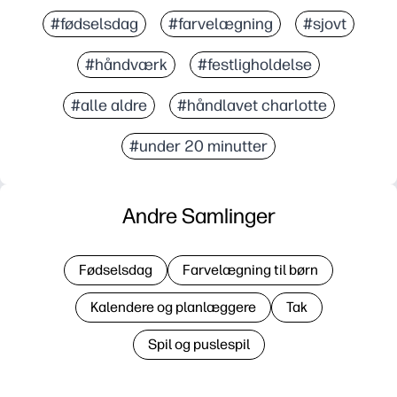
#fødselsdag
#farvelægning
#sjovt
#håndværk
#festligholdelse
#alle aldre
#håndlavet charlotte
#under 20 minutter
Andre Samlinger
Fødselsdag
Farvelægning til børn
Kalendere og planlæggere
Tak
Spil og puslespil