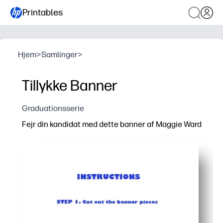
Printables
Hjem
>
Samlinger
>
Tillykke Banner
Graduationsserie
Fejr din kandidat med dette banner af Maggie Ward
Hvorfor det virker:
Du udskriver derhjemme på få minutter - ingen shopping,
Nem opsætning med forsyninger, du allerede har - papir 
Fleksibel til ethvert rum - arranger vimplerne, så de pa
Skaber en enestående fotobaggrund - hjælper dig med 