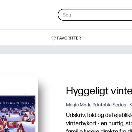
FAVORITTER
Hyggeligt vint
Magic Made Printable Series - K
Udskriv, fold og del øjebl
vinterbykort - en hurtig, 
familie lysere direkte fra 