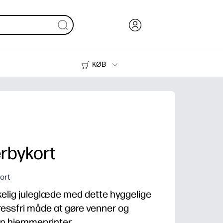
KØB
Blæk, Toner og Papir
Printere
erbykort
ort
ikkelig juleglæde med dette hyggelige
stressfri måde at gøre venner og
din hjemmeprinter.