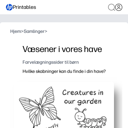
Printables
Hjem
>
Samlinger
>
Væsener i vores have
Farvelægningssider til børn
Hvilke skabninger kan du finde i din have?
Hvorfor det virker:
Du får en print-and-go-farvelægningsside, der væk
Holder børnene engagerede og rolige - perfekt til
Du hjælper børn med at opbygge finmotoriske færdig
Du kan parre det med en havevandring, en mini-vide