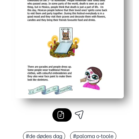
#de dødes dag
#paloma o-toole