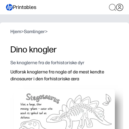
Printables
Hjem
>
Samlinger
>
Dino knogler
Se knoglerne fra de forhistoriske dyr
Udforsk knoglerne fra nogle af de mest kendte
dinosaurer i den forhistoriske æra
Hvorfor det virker:
Du får ingen forberedelse - bare udskriv og gå til en øjebl
Børn forbliver absorberede, når de farver og sporer ribbe
Du opbygger finmotoriske færdigheder og blyantkontrol,
Fleksibel til hjemmet eller klassen - fantastisk til tidligt